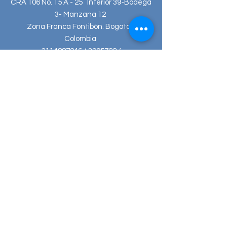
CRA 106 No. 15 A - 25 Interior 39-Bodega
3- Manzana 12
Zona Franca Fontibón. Bogota /
Colombia
3114887246 / 3905722 /
servicioalcliente@textilero.co